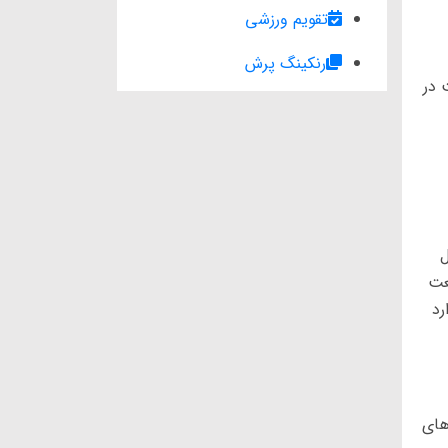
تقویم ورزشی
رنکینگ پرش
 در
ل
عت
رد
های