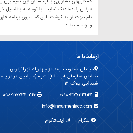
همکاریهای کشاورزی با ارمنستان این کمیسیون وظ
طرفین را هماهنگ نماید . با توجه به پتانسیل خ
دام جهت تولید گوشت .این کمیسیون برنامه های 
و ارایه مینماید.
ارتباط با ما
خیابان دماوند، بعد از چهارراه تهرانپارس،
خیابان سازمان آب یا ( نشوه )، پایین تر از پنج
شیدایی پلاک ۱۲
0098-2177349340
0098-2177349142
info@iranarmeniacc.com
تلگرام
اینستاگرام