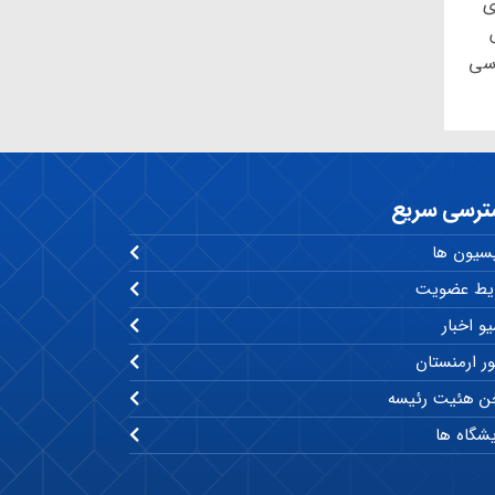
ی
رسی
ترسی سریع
سیون ها
یط عضویت
و اخبار
ر ارمنستان
 هئیت رئیسه
یشگاه ها