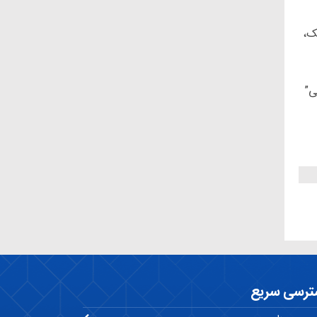
ک،
ی”
ترسی سریع