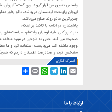
واساس تعیین مرز قرار گیرند. وی گفت،”ایروان، ش
ایروان پایتخت ارمنستان می‌باشد، باکو بطور مد
جدی‌ترین مانع روند صلح می‌باشد.
پاشینیان، در ادامه با تاکید بر اینکه،
نفرت پراکنی علیه ارمنیان وانتقام، سیاست‌های ر
صحبت می کند. حتی به شوخی در مورد منطقه ما 
وجود داشته اند، می‌بایست استفاده کرد و ما مط
مشخص کرد، و صددرصد اطمینان داریم که هیچکس 
اشتراک گذاری
S
P
W
T
L
E
h
r
h
e
i
m
a
i
a
l
n
a
r
n
t
e
k
i
e
t
s
g
e
l
ارتباط با ما
A
r
d