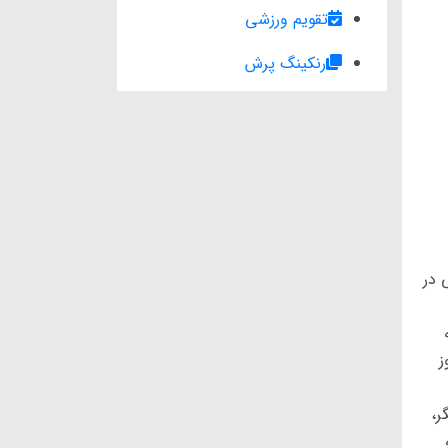
تقویم ورزشی
رنکینگ پرش
 در
ز
ر،