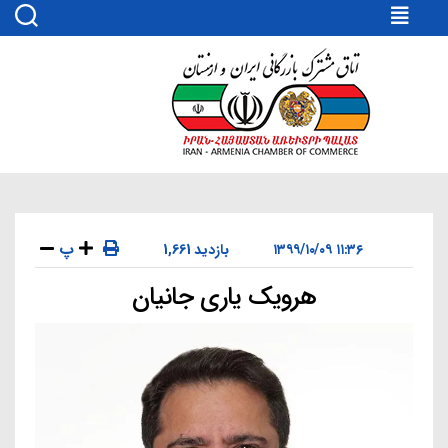
اتاق
مشترک
بازرگانی
ایران
و
ارمنستان
پ
۱۱:۳۶ ۱۳۹۹/۱۰/۰۹
1,661 بازدید
هرویک یاری جانیان