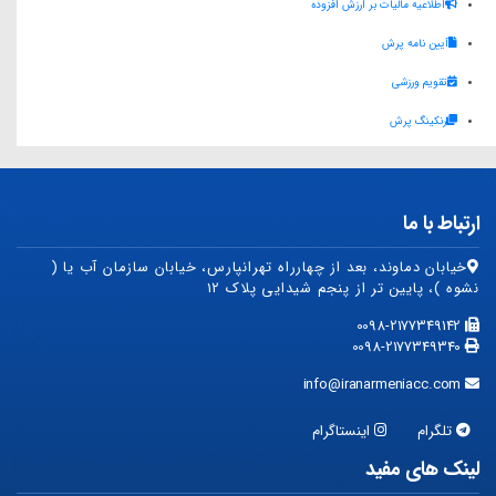
اطلاعیه مالیات بر ارزش افزوده
A
r
d
آیین نامه پرش
p
a
I
p
m
n
تقویم ورزشی
رنکینگ پرش
ارتباط با ما
خیابان دماوند، بعد از چهارراه تهرانپارس، خیابان سازمان آب یا (
نشوه )، پایین تر از پنجم شیدایی پلاک ۱۲
0098-2177349142
0098-2177349340
info@iranarmeniacc.com
تلگرام
اینستاگرام
لینک های مفید