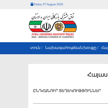
Friday 07 August 2026
Իրան_Հայաստան
Առևտրի
Պալատի
տուն
Նախագահութեան խօսքը
Հա
Հայաս
ԸՆԴՀԱՆՈՒՐ ՏԵՂԵԿՈՒԹՅՈՒՆՆԵՐ
______________________________________