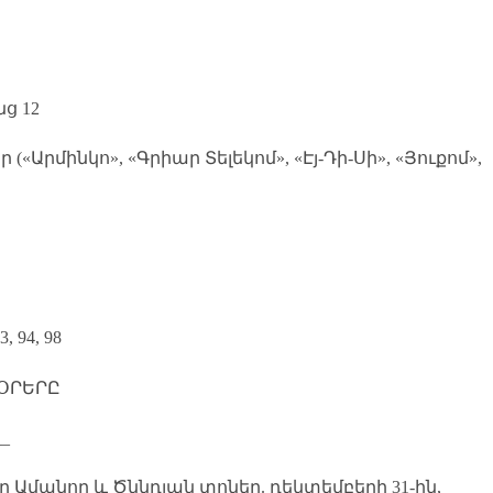
ց 12
Արմինկո», «Գրիար Տելեկոմ», «Էյ-Դի-Սի», «Յուքոմ»,
 94, 98
 ՕՐԵՐԸ
__
-ը Ամանոր և Ծննդյան տոներ. դեկտեմբերի 31-ին,