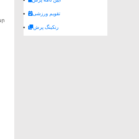
تقویم ورزشی
ար
رنکینگ پرش