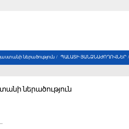
յաստանի ներածություն
ՊԱԼԱՏԻ ՅԱՆՁՆԱԺՈՂՈՎՆԵՐ
տանի ներածություն
__