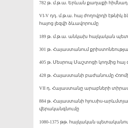
782 թ. մ.թ.ա. Երևան քաղաքի հիմնադ
VI-V դդ. մ.թ.ա. հայ ժողովրդի էթն
հայոց լեզվի ձևավորումը
189 թ. մ.թ.ա. անկախ հայկական պե
301 թ. Հայաստանում քրիստոնեութ
405 թ. Մեսրոպ Մաշտոցի կողմից հայ 
428 թ. Հայաստանի բաժանումը Հռո
VII դ. Հայաստանը արաբների տիր
884 թ. Հայաստանի հյուսիս-արևմ
վերականգնումը
1080-1375 թթ. հայկական պետականու