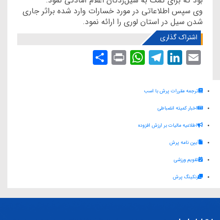
بود که برای کمک به سیل‌زدگان اعلام آمادگی نمود.
وی سپس اطلاعاتی در مورد خسارات وارد شده براثر جاری
شدن سیل در استان لوری را ارائه نمود.
اشتراک گذاری
S
P
W
T
L
E
h
r
h
e
i
m
a
i
a
l
n
a
ترجمه مقررات پرش با اسب
r
n
t
e
k
i
اخبار کمیته انضباطی
e
t
s
g
e
l
اطلاعیه مالیات بر ارزش افزوده
A
r
d
آیین نامه پرش
p
a
I
p
m
n
تقویم ورزشی
رنکینگ پرش