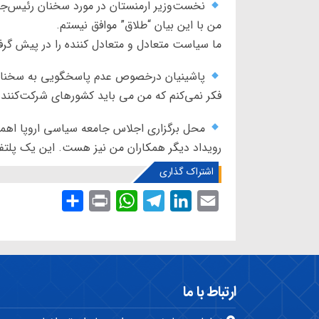
نخست‌وزیر ارمنستان در مورد سخنان رئیس‌جم
من با این بیان “طلاق” موافق نیستم.
ما سیاست متعادل و متعادل کننده را در پیش گرفت
پاشینیان درخصوص عدم پاسخگویی به سخنان 
فکر نمی‌کنم که من می باید کشورهای شرکت‌کننده 
محل برگزاری اجلاس جامعه سیاسی اروپا اهمیتی
رویداد دیگر همکاران من نیز هست. این یک پلتفر
اشتراک گذاری
S
P
W
T
L
E
h
r
h
e
i
m
a
i
a
l
n
a
r
n
t
e
k
i
e
t
s
g
e
l
ارتباط با ما
A
r
d