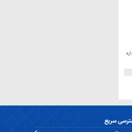
زه
ترسی سریع