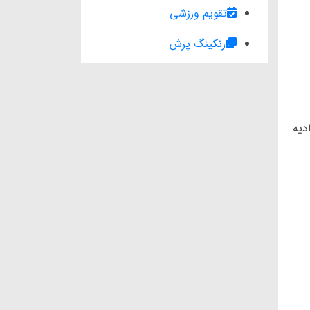
تقویم ورزشی
رنکینگ پرش
ديه