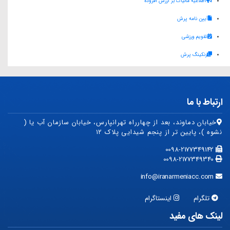
اطلاعیه مالیات بر ارزش افزوده
A
r
d
آیین نامه پرش
p
a
I
p
m
n
تقویم ورزشی
رنکینگ پرش
ارتباط با ما
خیابان دماوند، بعد از چهارراه تهرانپارس، خیابان سازمان آب یا (
نشوه )، پایین تر از پنجم شیدایی پلاک ۱۲
0098-2177349142
0098-2177349340
info@iranarmeniacc.com
تلگرام
اینستاگرام
لینک های مفید