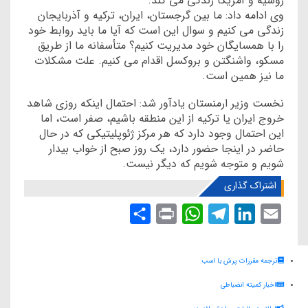
روسیه و آمریکا زندگی می کند.
وی ادامه داد: ما بین گرجستان، ایران، ترکیه و آذربایجان
زندگی می کنیم و سوال این است که آیا ما باید روابط خود
را با همسایگان خود مدیریت کنیم؟ متأسفانه ما از طریق
مسکو، واشنگتن و بروکسل اقدام می کنیم. علت مشکلات
ما نیز همین است.
نخست وزیر ارمنستان یادآور شد: احتمال اینکه روزی شاهد
خروج ایران یا ترکیه از این منطقه باشیم، صفر است، اما
این احتمال وجود دارد که هر مرکز ژئوپلیتیکی که در حال
حاضر در اینجا حضور دارد، یک روز صبح از خواب بیدار
شویم و متوجه شویم که دیگر نیست.
اشتراک گذاری
S
P
W
T
L
E
h
r
h
e
i
m
a
i
a
l
n
a
ترجمه مقررات پرش با اسب
r
n
t
e
k
i
اخبار کمیته انضباطی
e
t
s
g
e
l