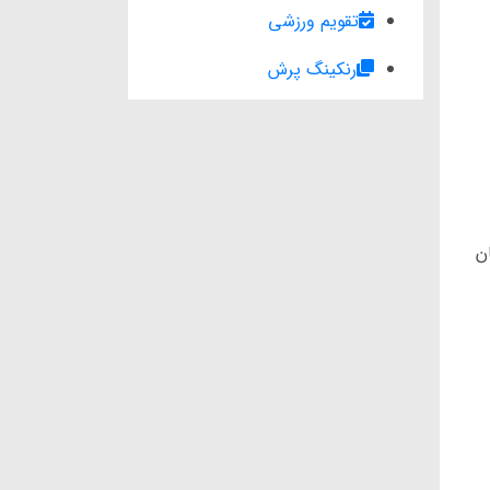
تقویم ورزشی
رنکینگ پرش
ن