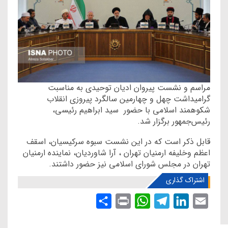
مراسم و نشست پیروان ادیان توحیدی به مناسبت
گرامیداشت چهل و چهارمین سالگرد پیروزی انقلاب
شکوهمند اسلامی با حضور سید ابراهیم رئیسی،
رئیس‌جمهور برگزار شد.
قابل ذکر است که در این نشست سبوه سرکیسیان، اسقف
اعظم وخلیفه ارمنیان تهران ، آرا شاوردیان، نماینده ارمنیان
تهران در مجلس شورای اسلامی نیز حضور داشتند.
اشتراک گذاری
S
P
W
T
L
E
h
r
h
e
i
m