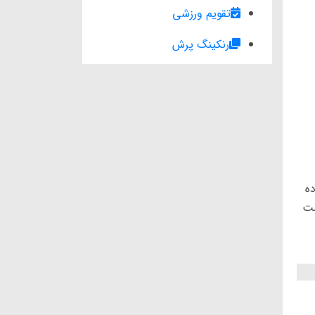
تقویم ورزشی
رنکینگ پرش
عاده
ست