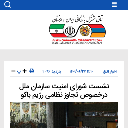
اتاق
مشترک
بازرگانی
ایران
و
ارمنستان
پ
۱۱:۱۰ ۱۴۰۱/۰۶/۲۷
1,096 بازدید
اخبار اتاق
نشست شورای امنیت سازمان ملل
دسته‌ها
درخصوص تجاوز نظامی رژیم باکو