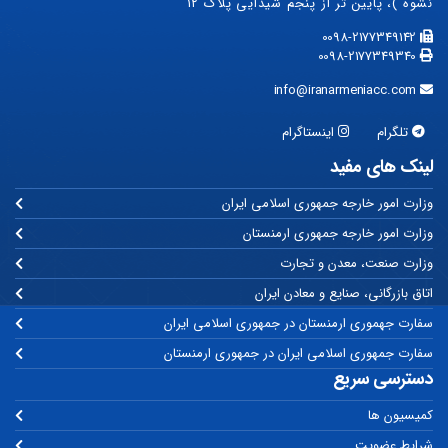
نشوه )، پایین تر از پنجم شیدایی پلاک ۱۲
0098-2177349142
0098-2177349340
info@iranarmeniacc.com
تلگرام
اینستاگرام
لینک های مفید
وزارت امور خارجه جمهوری اسلامی ایران
وزارت امور خارجه جمهوری ارمنستان
وزارت صنعت، معدن و تجارت
اتاق بازرگانی، صنایع و معادن ایران
سفارت جهموری ارمنستان در جمهوری اسلامی ایران
سفارت جمهوری اسلامی ایران در جمهوری ارمنستان
دسترسی سریع
کمیسیون ها
شرایط عضویت