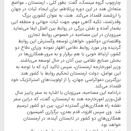
چارچوب گروه مینسک، گفت: بطور کلی ، ارمنستان ، مواضع
متعادل هند در این دوره پرتلاطم، برای ایجاد ثبات در جهان
را ارزشمند قلمداد می‌کند. هند، به عنوان کشوری بزرگ
وقدرتمند، تکیه گاهی مهم، جهت ثبات جهانی و منطقه ایی
بشمار آمده و نقش بزرگی در روابط بین الملل ایفا می‌نماید.
میرزویان در این مصاحبه در خصوص روابط تجاری
واقتصادی دوکشور، خواهان توسعه وگسترش این روابط
گردیده ودر مورد روابط دفاعی اظهار نموده: وزرای دفاع دو
کشور، ارتباط خوبی با هم برقرار و به مرور،همکاری‌ها در
بخش صنایع نظامی بین آنان در حال توسعه می‌باشند.
وزیر امورخارجه ارمنستان، سپس تاکید کرد که با توجه به
این عوامل، دولت ارمنستان تحکیم روابط با کشور هند
بزرگترین دموکراسی جهان، را از اولویت‌های استراتژیک خود
قلمداد می‌کند.
درادامه این مصاحبه، میرزویان با اشاره به سفر پاییز سال
قبل،وزیر امورخارجه هند به ارمنستان، گفت، که دراین سفر
نقشه راه همکاری‌های گسترده تری، بین دو کشور ترسیم
شد. وی سپس افزود، قدم بعدی، برگزاری کمیسیون
همکاری‌های دو کشور در تابستان آینده، در ارمنستان
خواهد بود.