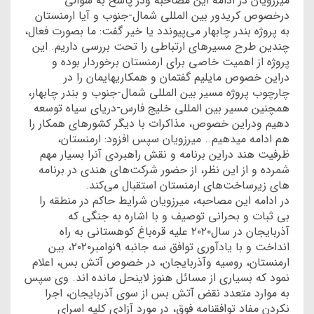
میرزویان در ادامه این مصاحبه ودر پاسخ به سوالی
درخصوص کریدور بین المللی شمال-جنوب و آیا ارمنستان
به پروژه بندر چابهار می‌پیوندد یا خیر گفت: ما بصورت فعال،
چندین طرح مسیرهای ارتباطی را تحت بررسی داریم. این
پروژه از اهمیت خاصی برای ارمنستان برخوردار بوده و
دراین خصوص مایلیم گفتمان و همکاریهایمان را در
چارچوب پروژه مسیر بین المللی شمال-جنوب و بندر چابهار،
همچنین مسیر بین المللی خلیج فارس-دریای سیاه توسعه
دهیم ودراین خصوص، مذاکرات با دیگر کشورهای همکار را
هم ادامه میدهیم.. میرزویان سپس افزود: ارمنستان،
ظرفیت هند دراین برنامه و نقش راهبردی آنرا بسیار مهم
شمرده و از این نظر، از حضور شرکت‌های هندی در برنامه
های زیرساخت‌های ارمنستان استقبال می‌کند.
در ادامه این مصاحبه، میرزویان شرایط حاکم در منطقه را
بی ثبات و بحرانی توصیف و با اشاره به جنگی که
آذربایجان در سال۲۰۲۰ علیه قره‌باغ کوهستانی به راه
انداخت و با یادآوری توافق سه جانبه ۹نوامبر۲۰۲۰، بین
ارمنستان، روسیه وآذربایجان، در خصوص آتش بس، اعلام
نمود که بسیاری از مسائل هنوز لاینحل مانده اند‌. وی سپس
به موارد متعدد نقض آتش بس از سوی آذربایجان، اجرا
نکردن مفاد توافقنامه فوق، در مورد آزادی کلیه اسرای