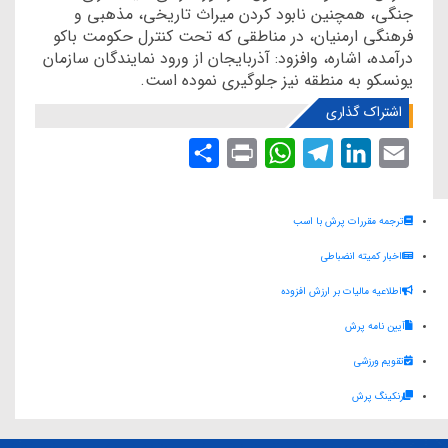
جنگی، همچنین نابود کردن میراث تاریخی، مذهبی و
فرهنگی ارمنیان، در مناطقی که تحت کنترل حکومت باکو
درآمده، اشاره، وافزود: آذربایجان از ورود نمایندگان سازمان
یونسکو به منطقه نیز جلوگیری نموده است.
اشتراک گذاری
S
P
W
T
L
E
h
r
h
e
i
m
a
i
a
l
n
a
ترجمه مقررات پرش با اسب
r
n
t
e
k
i
اخبار کمیته انضباطی
e
t
s
g
e
l
اطلاعیه مالیات بر ارزش افزوده
A
r
d
آیین نامه پرش
p
a
I
p
m
n
تقویم ورزشی
رنکینگ پرش