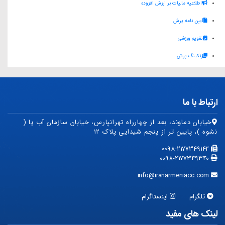
اطلاعیه مالیات بر ارزش افزوده
A
r
d
آیین نامه پرش
p
a
I
p
m
n
تقویم ورزشی
رنکینگ پرش
ارتباط با ما
خیابان دماوند، بعد از چهارراه تهرانپارس، خیابان سازمان آب یا (
نشوه )، پایین تر از پنجم شیدایی پلاک ۱۲
0098-2177349142
0098-2177349340
info@iranarmeniacc.com
تلگرام
اینستاگرام
لینک های مفید