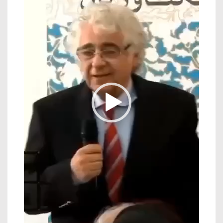
گ
ر
و
ی
د
ی
و