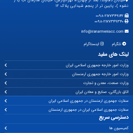
خیابان دماوند، بعد از چهارراه تهرانپارس، خیابان سازمان آب یا (
نشوه )، پایین تر از پنجم شیدایی پلاک ۱۲
0098-2177349142
0098-2177349340
info@iranarmeniacc.com
تلگرام
اینستاگرام
لینک های مفید
وزارت امور خارجه جمهوری اسلامی ایران
وزارت امور خارجه جمهوری ارمنستان
وزارت صنعت، معدن و تجارت
اتاق بازرگانی، صنایع و معادن ایران
سفارت جهموری ارمنستان در جمهوری اسلامی ایران
سفارت جمهوری اسلامی ایران در جمهوری ارمنستان
دسترسی سریع
کمیسیون ها