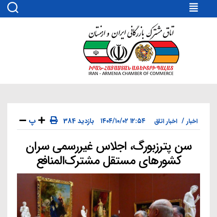
اتاق
مشترک
بازرگانی
ایران
و
ارمنستان
پ
۱۲:۵۴ ۱۴۰۴/۱۰/۰۲
384 بازدید
اخبار
اخبار اتاق
سن پترزبورگ، اجلاس غیررسمی سران
دسته‌ها
کشورهای مستقل مشترک‌المنافع