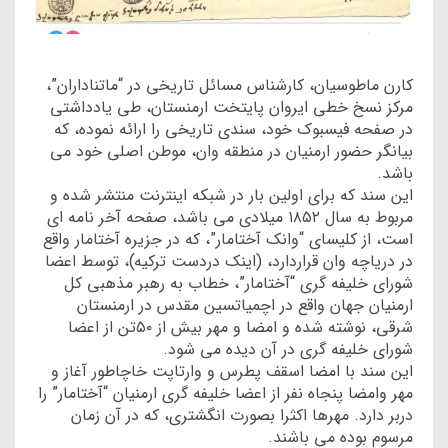
کارن ماطوسیان، کارشناس مسائل تاریخی در “ماتناداران”،
مرکز نسخ خطی ایروان پایتخت ارمنستان، طی یادداشتی
در صفحه فیسبوک خود، سندی تاریخی را ارائه نموده، که
بیانگر حضور ارمنیان در منطقه وان، موطن اصلی خود می
باشد.
این سند که برای اولین بار در شبکه اینترنت منتشر شده و
مربوط به سال ۱۸۵۲ میلادی می باشد، صفحه آخر نامه ای
است، از کلیسای “وانک آختامار”، که در جزیره آختامار واقع
در دریاچه وان قراردارد، (اینک دردست ترکیه)، توسط اعضا
شورای خلیفه گری “آختامار”، خطاب به رهبر مذهبی کل
ارمنیان جهان واقع در اچمیاتسین مقدس در ارمنستان
شرقی، نوشته شده و امضا و مهر بیش از ۵۰تن از اعضا
شورای خلیفه گری در آن دیده می شود.
این سند با امضا اسقف پطرس و وارتاپت خاچاطور آغاز و
مهر وامضا پنجاه نفر از اعضا خلیفه گری ارمنیان “آختامار” را
دربر دارد. مهرها اکثرا بصورت انگشتری، که در آن زمان
مرسوم بوده می باشند.