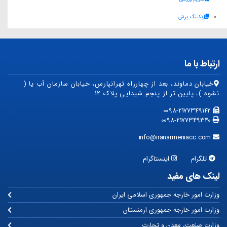
رنکینگ پرش
ارتباط با ما
خیابان دماوند، بعد از چهارراه تهرانپارس، خیابان سازمان آب یا (
نشوه )، پایین تر از پنجم شیدایی پلاک ۱۲
0098-2177349142
0098-2177349340
info@iranarmeniacc.com
تلگرام
اینستاگرام
لینک های مفید
وزارت امور خارجه جمهوری اسلامی ایران
وزارت امور خارجه جمهوری ارمنستان
وزارت صنعت، معدن و تجارت