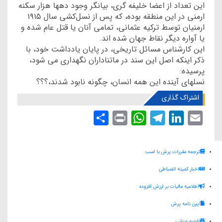
این تعداد از اعضا خلیفه گری، بیانگر وجود دهها هزار سکنه
ارمنی در این منطقه بوده، که پس از نسل‌کشی سال ۱۹۱۵
ارمنیان توسط ترکیه عثمانی، تمامی آنان یا قتل عام شده و
یا آواره دیگر نقاط جهان شده اند.
این کارشناس مسائل تاریخی، در پایان یادداشت خود، با
ذکر اینکه اصل این سند در ماتناداران نگهداری می شود،
پرسیده:
نسلهای آینده این همه انسان، چگونه نابود شدند،؟؟؟
اشتراک گذاری
S
P
W
T
L
E
h
r
h
e
i
m
a
i
a
l
n
a
ترجمه مقررات پرش با اسب
r
n
t
e
k
i
اخبار کمیته انضباطی
e
t
s
g
e
l
اطلاعیه مالیات بر ارزش افزوده
A
r
d
آیین نامه پرش
p
a
I
p
m
n
تقویم ورزشی