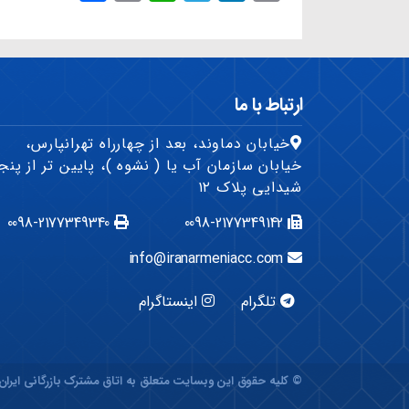
h
r
h
e
i
m
a
i
a
l
n
a
r
n
t
e
k
i
e
t
s
g
e
l
ارتباط با ما
A
r
d
خیابان دماوند، بعد از چهارراه تهرانپارس،
p
a
I
خیابان سازمان آب یا ( نشوه )، پایین تر از پنج
p
m
n
شیدایی پلاک ۱۲
0098-2177349340
0098-2177349142
info@iranarmeniacc.com
تلگرام
اینستاگرام
© کلیه حقوق این وبسایت متعلق به اتاق مشترک بازرگانی ایران