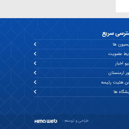
ترسی سریع
سیون ها
یط عضویت
و اخبار
ر ارمنستان
 هئیت رئیسه
یشگاه ها
طراحی و توسعه :