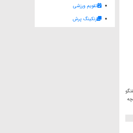
تقویم ورزشی
رنکینگ پرش
تگو
چه