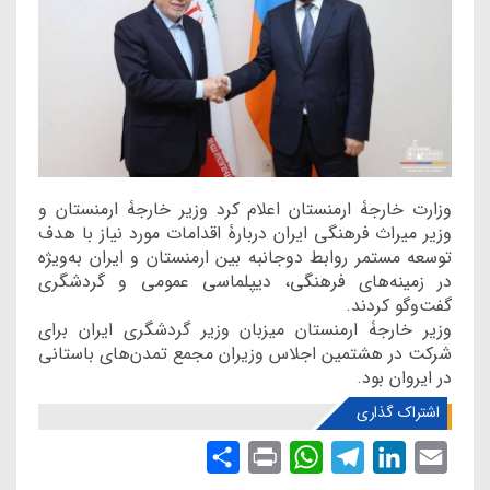
وزارت خارجۀ ارمنستان اعلام کرد وزیر خارجۀ ارمنستان و
وزیر میراث فرهنگی ایران دربارۀ اقدامات مورد نیاز با هدف
توسعه مستمر روابط دوجانبه بین ارمنستان و ایران به‌ویژه
در زمینه‌های فرهنگی، دیپلماسی عمومی و گردشگری
گفت‌وگو کردند.
وزیر خارجۀ ارمنستان میزبان وزیر گردشگری ایران برای
شرکت در هشتمین اجلاس وزیران مجمع تمدن‌های باستانی
در ایروان بود.
اشتراک گذاری
S
P
W
T
L
E
h
r
h
e
i
m