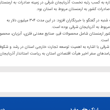
ره به کسب رتبه نخست آذربایجان شرقی در زمینه صادرات به ارمنستا
به گزارش خبرگزاری مهر، صابر پرنیان صبح روز یک شنبه در گفتگو با خبرنگاران افزود: در این مدت ۳۰۴ میلیون دلار به
کشور ارمنستان شامل محصولات قیر، صنایع معدنی فلزی، آبزیان، محصو
 است.
رقی با اشاره به اهمیت توسعه تجارت خارجی استان در رشد و شکوف
یامدهای سفر اخیر هیأت اقتصادی استان به ریاست استاندار آذربایجان
لینک های مفید
دس