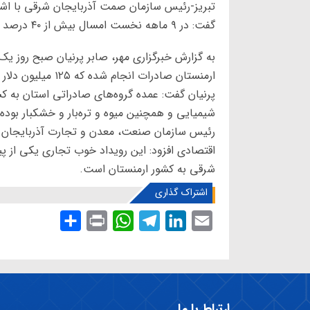
تبریز-رئیس سازمان صمت آذربایجان شرقی با اشا
گفت: در ۹ ماهه نخست امسال بیش از ۴۰ درصد صادرات کشور به ارمنستان مربوط به استان بود.
ارمنستان صادرات انجام شده که ۱۲۵ میلیون دلار مربوط به آذربایجان شرقی بوده است.
پرنیان گفت: عمده گروه‌های صادراتی استان به 
شیمیایی و همچنین میوه و تره‌بار و خشکبار بوده
رئیس سازمان صنعت، معدن و تجارت آذربایجان ش
اقتصادی افزود: این رویداد خوب تجاری یکی از پ
شرقی به کشور ارمنستان است.
اشتراک گذاری
S
P
W
T
L
E
h
r
h
e
i
m
a
i
a
l
n
a
r
n
t
e
k
i
e
t
s
g
e
l
ارتباط با ما