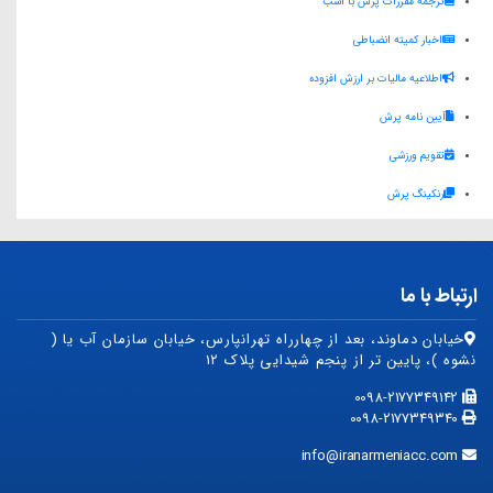
ترجمه مقررات پرش با اسب
r
n
t
e
k
i
اخبار کمیته انضباطی
e
t
s
g
e
l
اطلاعیه مالیات بر ارزش افزوده
A
r
d
آیین نامه پرش
p
a
I
p
m
n
تقویم ورزشی
رنکینگ پرش
ارتباط با ما
خیابان دماوند، بعد از چهارراه تهرانپارس، خیابان سازمان آب یا (
نشوه )، پایین تر از پنجم شیدایی پلاک ۱۲
0098-2177349142
0098-2177349340
info@iranarmeniacc.com