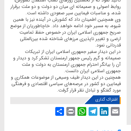
تاکید نمود که از نخستین روزهای کسب استقلال کشورش،
روابط اصولی و صمیمانه ای میان دو دولت و دو ملت برقرار
شده، و مناسبات فیمابین سیر صعودی داشته است.
وی همچنین اطمینان داد که کشورش در آینده نیز با همین
شیوه، به مسیر خود ادامه خواهد داد. خاچاطوریان از موضع
صریح جمهوری اسلامی ایران در خصوص حفظ تمامیت
ارضی و تغییر ناپذیری مرزهای شناخته شده بین‌المللی
قدردانی نمود.
در این دیدار سفیر جمهوری اسلامی ایران از تبریکات
صمیمانه و گرم رئیس جمهور ارمنستان تشکر کرد و دیدار و
آن را بیانگر احترام جمهوری ارمنستان به دولت و ملت
جمهوری اسلامی ایران دانست.
همچنین در این دیدار طیف وسیعی از موضوعات همکاری و
فیمابین دو کشور در عرصه‌های سیاسی اقتصادی و فرهنگی
مورد گفتگو و تبادل نظر قرار گرفت.
اشتراک گذاری
S
P
W
T
L
E
h
r
h
e
i
m
a
i
a
l
n
a