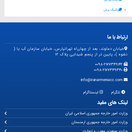
رنکینگ پرش
ارتباط با ما
خیابان دماوند، بعد از چهارراه تهرانپارس، خیابان سازمان آب یا (
نشوه )، پایین تر از پنجم شیدایی پلاک ۱۲
0098-2177349142
0098-2177349340
info@iranarmeniacc.com
تلگرام
اینستاگرام
لینک های مفید
وزارت امور خارجه جمهوری اسلامی ایران
وزارت امور خارجه جمهوری ارمنستان
وزارت صنعت، معدن و تجارت