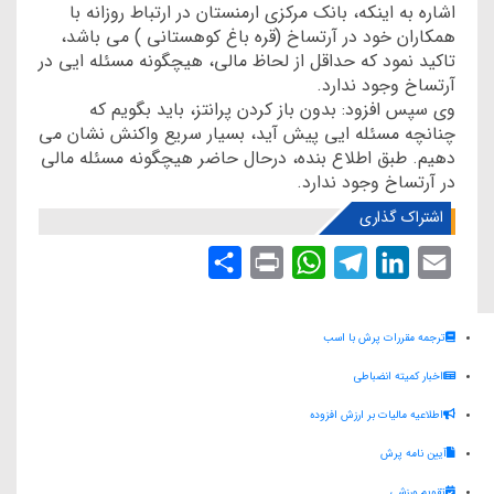
اشاره به اینکه، بانک مرکزی ارمنستان در ارتباط روزانه با
همکاران خود در آرتساخ (قره باغ کوهستانی ) می باشد،
تاکید نمود که حداقل از لحاظ مالی، هیچگونه مسئله ایی در
آرتساخ وجود ندارد.
وی سپس افزود: بدون باز کردن پرانتز، باید بگویم که
چنانچه مسئله ایی پیش آید، بسیار سریع واکنش نشان می
دهیم. طبق اطلاع بنده، درحال حاضر هیچگونه مسئله مالی
در آرتساخ وجود ندارد.
اشتراک گذاری
S
P
W
T
L
E
h
r
h
e
i
m
a
i
a
l
n
a
ترجمه مقررات پرش با اسب
r
n
t
e
k
i
اخبار کمیته انضباطی
e
t
s
g
e
l
اطلاعیه مالیات بر ارزش افزوده
A
r
d
آیین نامه پرش
p
a
I
p
m
n
تقویم ورزشی