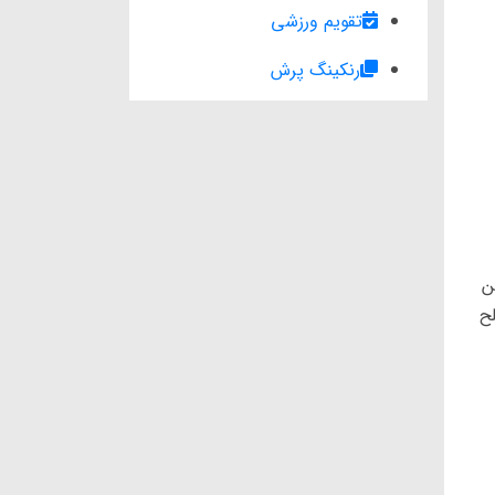
تقویم ورزشی
رنکینگ پرش
ن
لح