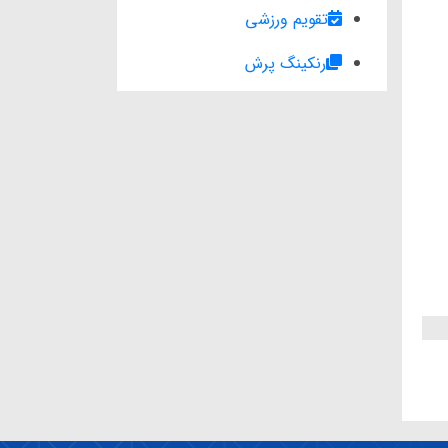
تقویم ورزشی
رنکینگ پرش