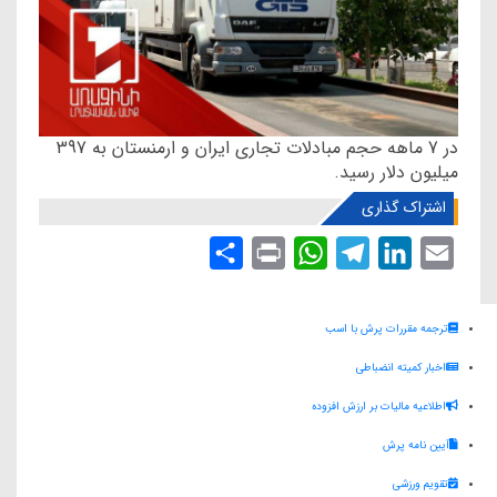
در 7 ماهه حجم مبادلات تجاری ایران و ارمنستان به 397
میلیون دلار رسید.
اشتراک گذاری
S
P
W
T
L
E
h
r
h
e
i
m
a
i
a
l
n
a
ترجمه مقررات پرش با اسب
r
n
t
e
k
i
اخبار کمیته انضباطی
e
t
s
g
e
l
اطلاعیه مالیات بر ارزش افزوده
A
r
d
آیین نامه پرش
p
a
I
p
m
n
تقویم ورزشی