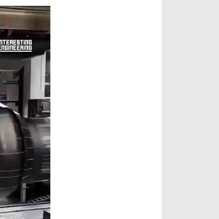
ن
م
ا
ی
ش
گ
ر
و
ی
د
ی
و