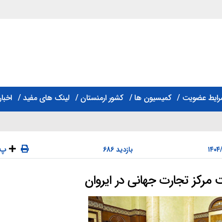
رایط عضویت
کمیسیون ها
کشور ارمنستان
لینک های مفید
اخبار
پ
686 بازدید
مرکز تجارت جهانی در ایروان
دسته‌ها