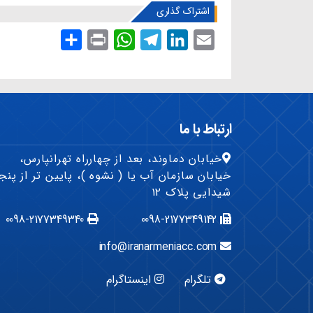
اشتراک گذاری
S
P
W
T
L
E
h
r
h
e
i
m
a
i
a
l
n
a
r
n
t
e
k
i
e
t
s
g
e
l
ارتباط با ما
A
r
d
خیابان دماوند، بعد از چهارراه تهرانپارس،
p
a
I
خیابان سازمان آب یا ( نشوه )، پایین تر از پنج
p
m
n
شیدایی پلاک ۱۲
0098-2177349340
0098-2177349142
info@iranarmeniacc.com
تلگرام
اینستاگرام