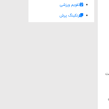
تقویم ورزشی
رنکینگ پرش
هت