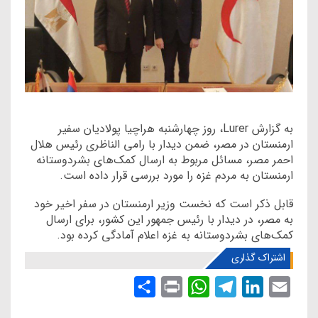
به گزارش Lurer، روز چهارشنبه هراچیا پولادیان سفیر
ارمنستان در مصر، ضمن دیدار با رامی الناظری رئیس هلال
احمر مصر، مسائل مربوط به ارسال کمک‌های بشردوستانه
ارمنستان به مردم غزه را مورد بررسی قرار داده است.
قابل ذکر است که نخست وزیر ارمنستان در سفر اخیر خود
به مصر، در دیدار با رئیس جمهور این کشور، برای ارسال
کمک‌های بشردوستانه به غزه اعلام آمادگی کرده بود.
اشتراک گذاری
S
P
W
T
L
E
h
r
h
e
i
m