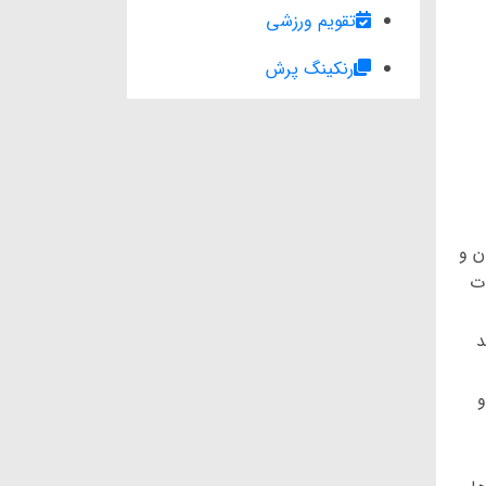
تقویم ورزشی
رنکینگ پرش
ستان و
ات
د
و