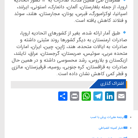
همزمان طی همین مدت، صادرات به ۱۳ کشور اتحادیه
اروپا، از جمله بلغارستان، آلمان، دانمارک، استونی، ایرلند،
اسپانیا، لوکزامبورگ، قبرس، یونان، مجارستان، هلند، سوئد
و فنلاند کاهش یافته است.
طبق آمار ارائه شده، بغیر از کشورهای اتحادیه اروپا،
صادرات ارمنستان به دیگر کشورها روند مثبتی داشته و
صادرات به ایالات متحده، هند، ژاپن، چین، ایران، امارات
متحده عربی، سوئیس، صربستان، گرجستان، عراق، تایلند،
ازبکستان و بلاروس، رشد محسوسی داشته و در همین حال
صادرات به قزاقستان، کره جنوبی، روسیه، قرقیزستان، مالزی
و قطر کمی کاهش نشان داده است.
اشتراک گذاری
S
P
W
T
L
E
h
r
h
e
i
m
a
i
a
l
n
a
ترجمه مقررات پرش با اسب
r
n
t
e
k
i
اخبار کمیته انضباطی
e
t
s
g
e
l