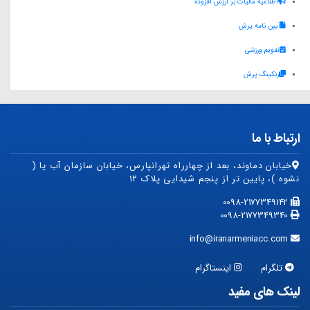
اطلاعیه مالیات بر ارزش افزوده
A
r
d
آیین نامه پرش
p
a
I
p
m
n
تقویم ورزشی
رنکینگ پرش
ارتباط با ما
خیابان دماوند، بعد از چهارراه تهرانپارس، خیابان سازمان آب یا (
نشوه )، پایین تر از پنجم شیدایی پلاک ۱۲
0098-2177349142
0098-2177349340
info@iranarmeniacc.com
تلگرام
اینستاگرام
لینک های مفید