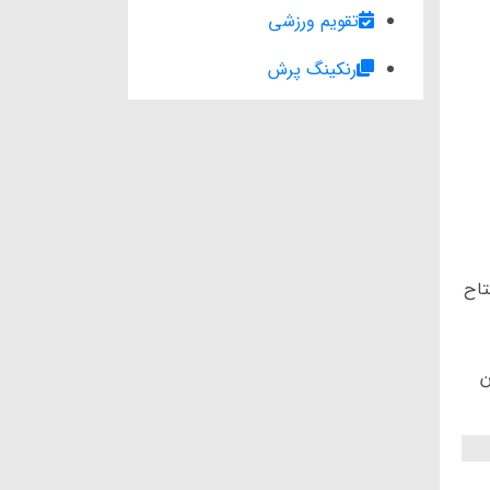
تقویم ورزشی
رنکینگ پرش
تاح
ن