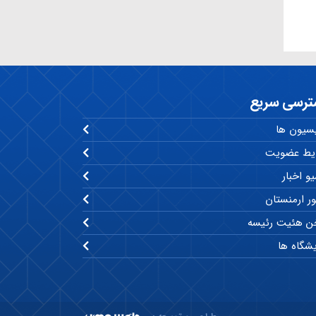
ترسی سریع
سیون ها
یط عضویت
و اخبار
ر ارمنستان
 هئیت رئیسه
یشگاه ها