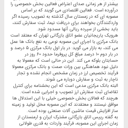
بیشتر از هر زمانی صدای اعتراض فعالین بخش خصوصی را
درآورده است. فعالین اقتصادی می گویند که بر اساس
مصوبه ای که در زمستان سال گذشته به تصویب رسیده اگر
واردکنندگان بخواهند برای دریافت نیما، ثبت‌ سفارش کنند،
باید بخشی از سپرده‌ ریالی آنها مسدود شود.
هرویک یاریجانیان عضو اتاق بازرگانی تهران که معتقد است
بانک مرکزی با اجرای این مصوبه نوعی به نفع بانک ها عمل
می کند، به بازار می گوید: در بار اول بانک مرکزی ۵ درصد و
در بار دوم ۱۰ درصد مبلغ کل پروفرما حدود ۶۰ روز در
حسابتان بلوکه می کند. این در حالی است که معمولا به
دلیل نبود هماهنگی بین وزات صمت و بانک مرکزی معمولا
فرآیند تخصیص ارز در زمان مشخص انجام نشده و تجار
ناچار به ثبت و سفارش دوباره می شوند.
البته بانک مرکزی مدعی است که این بخشنامه برای کنترل
تقاضای ثبت‌ سفارش ارز تصویب و اجرایی شده است.
هرچند که فعالان بخش خصوصی خیلی با این استدلال ها
موافق نیستند و معتقدند که این مصوبه مخل تولید و زمینه‌
ساز افزایش قیمت ماشین‌ آلات صنعتی بوده است.
به گفته رییس اتاق بازرگانی مشترک ایران و ارمنستان از
زمان اجرای این مصوبه، فرآیند واردات به قدری طولانی